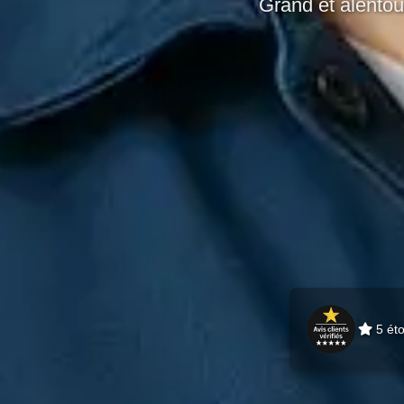
Grand et alentou
5 éto