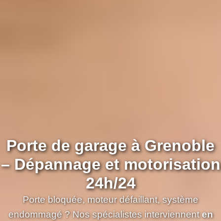
Porte de garage à Grenoble
– Dépannage et motorisation
24h/24
Porte bloquée, moteur défaillant, système
endommagé ? Nos spécialistes interviennent
en