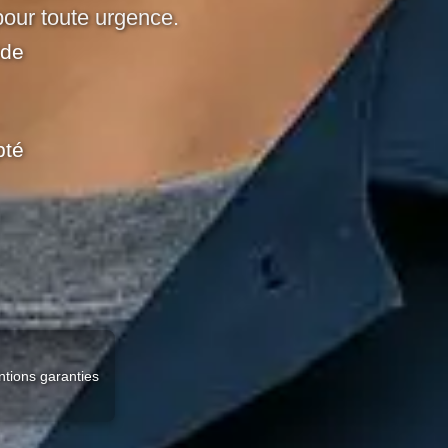
our toute urgence.
ide
pté
ntions garanties