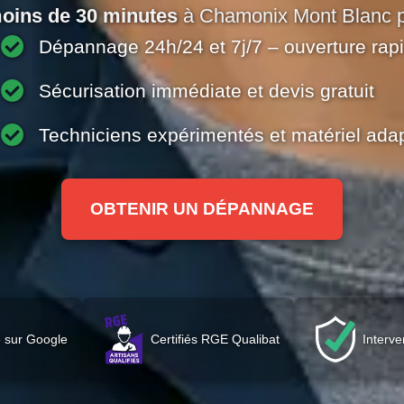
oins de 30 minutes
à Chamonix Mont Blanc p
Dépannage 24h/24 et 7j/7 – ouverture rap
Sécurisation immédiate et devis gratuit
Techniciens expérimentés et matériel ada
OBTENIR UN DÉPANNAGE
 sur Google
Certifiés RGE Qualibat
Interve