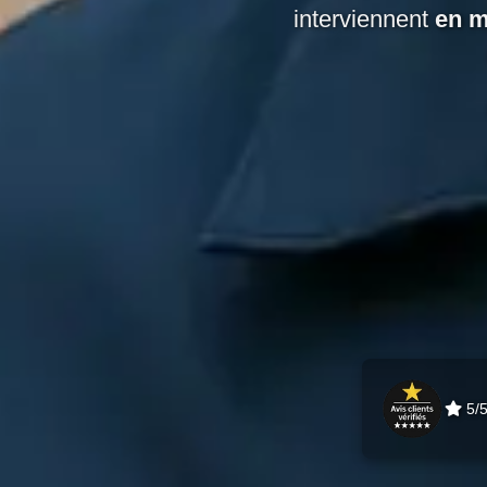
interviennent
en m
5/5