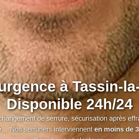
 urgence à Tassin-l
Disponible 24h/24
changement de serrure
,
sécurisation après effr
é
… Nos serruriers interviennent
en moins de 