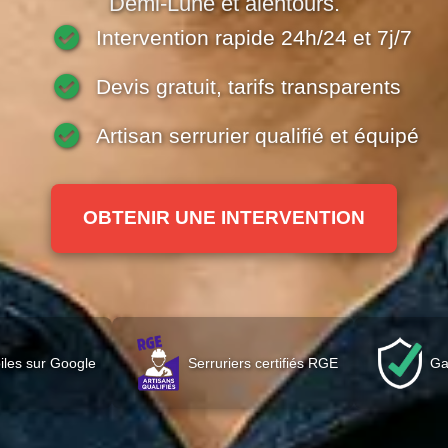
Demi-Lune et alentours.
Intervention rapide 24h/24 et 7j/7
Devis gratuit, tarifs transparents
Artisan serrurier qualifié et équipé
OBTENIR UNE INTERVENTION
iles sur Google
Serruriers certifiés RGE
Ga