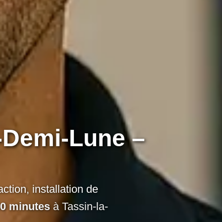
a-Demi-Lune –
action
,
installation de
30 minutes
à Tassin-la-