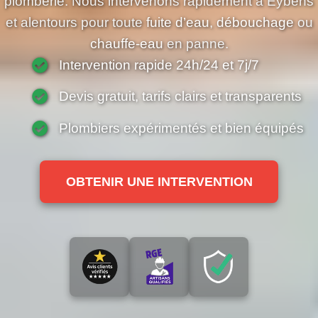
plomberie. Nous intervenons rapidement à Eybens
et alentours pour toute
fuite d’eau
,
débouchage
ou
chauffe-eau
en panne.
Intervention rapide 24h/24 et 7j/7
Devis gratuit, tarifs clairs et transparents
Plombiers expérimentés et bien équipés
OBTENIR UNE INTERVENTION