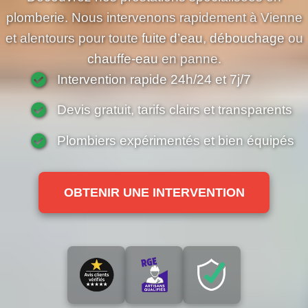
plomberie. Nous intervenons rapidement à Vienne
et alentours pour toute
fuite d’eau
,
débouchage
ou
chauffe-eau
en panne.
Intervention rapide 24h/24 et 7j/7
Devis gratuit, tarifs clairs et transparents
Plombiers expérimentés et bien équipés
OBTENIR UNE INTERVENTION