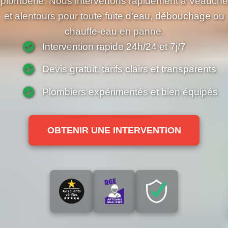
plomberie. Nous intervenons rapidement à Veauche
et alentours pour toute
fuite d’eau
,
débouchage
ou
chauffe-eau
en panne.
Intervention rapide 24h/24 et 7j/7
Devis gratuit, tarifs clairs et transparents
Plombiers expérimentés et bien équipés
OBTENIR UNE INTERVENTION