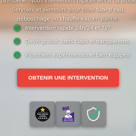
plomberie. Nous intervenons rapidement à La Motte
Servolex et alentours pour toute
fuite d’eau
,
débouchage
ou
chauffe-eau
en panne.
Intervention rapide 24h/24 et 7j/7
Devis gratuit, tarifs clairs et transparents
Plombiers expérimentés et bien équipés
OBTENIR UNE INTERVENTION