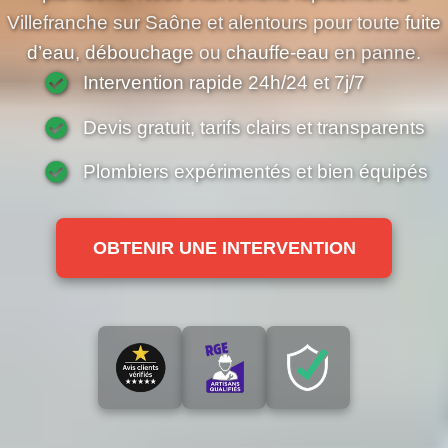
plomberie. Nous intervenons rapidement à
Villefranche sur Saône et alentours pour toute
fuite
d’eau
,
débouchage
ou
chauffe-eau
en panne.
Intervention rapide 24h/24 et 7j/7
Devis gratuit, tarifs clairs et transparents
Plombiers expérimentés et bien équipés
OBTENIR UNE INTERVENTION