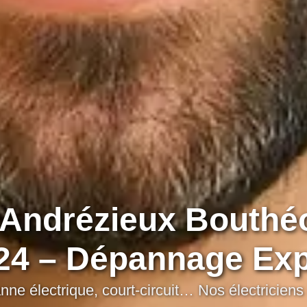
à Andrézieux Bouthé
24 – Dépannage Ex
ne électrique, court-circuit… Nos électriciens