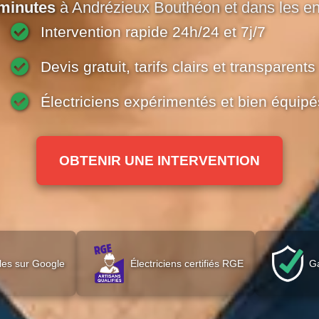
 minutes
à Andrézieux Bouthéon et dans les en
Intervention rapide 24h/24 et 7j/7
Devis gratuit, tarifs clairs et transparents
Électriciens expérimentés et bien équipé
OBTENIR UNE INTERVENTION
les sur Google
Électriciens certifiés RGE
Ga