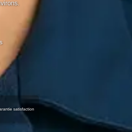
virons.
s
rantie satisfaction