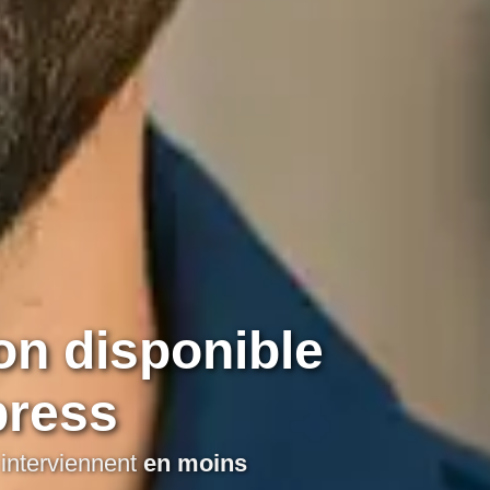
on disponible
press
 interviennent
en moins