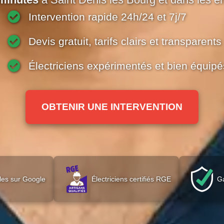
minutes
à Saint Denis les Bourg et dans les en
Intervention rapide 24h/24 et 7j/7
Devis gratuit, tarifs clairs et transparents
Électriciens expérimentés et bien équipé
OBTENIR UNE INTERVENTION
les sur Google
Électriciens certifiés RGE
Ga