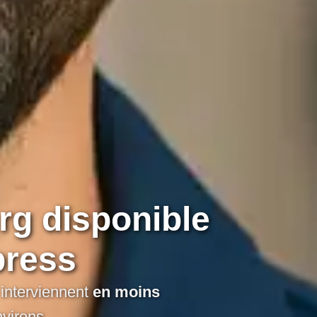
urg disponible
press
 interviennent
en moins