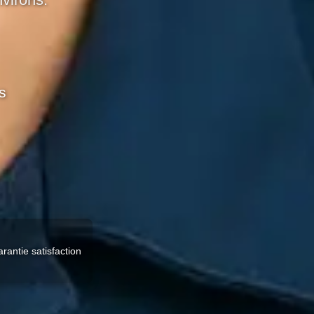
virons.
s
rantie satisfaction