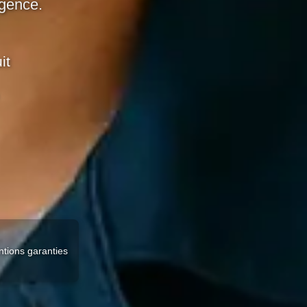
rgence.
it
ntions garanties