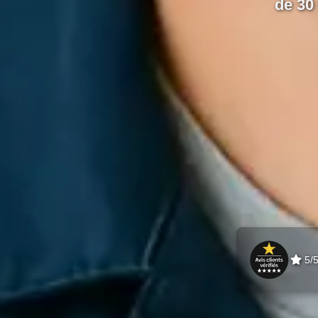
de 30
5/5