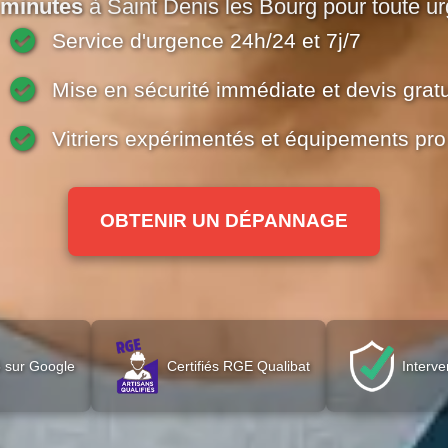
 minutes
à Saint Denis les Bourg pour toute u
Service d'urgence 24h/24 et 7j/7
Mise en sécurité immédiate et devis gratu
Vitriers expérimentés et équipements pro
OBTENIR UN DÉPANNAGE
 sur Google
Certifiés RGE Qualibat
Interve