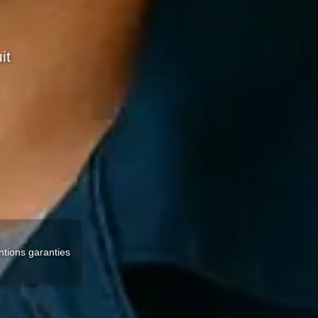
it
ntions garanties