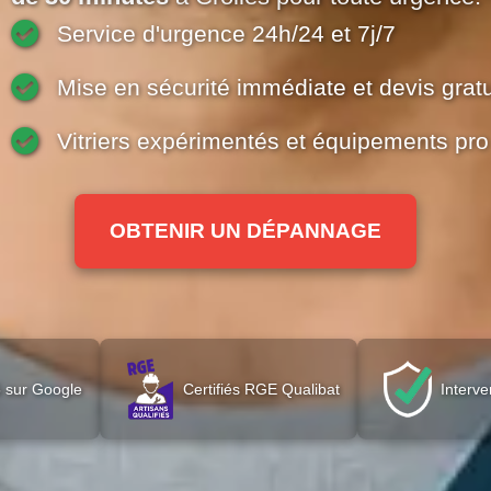
de 30 minutes
à Crolles pour toute urgence.
Service d'urgence 24h/24 et 7j/7
Mise en sécurité immédiate et devis gratu
Vitriers expérimentés et équipements pro
OBTENIR UN DÉPANNAGE
 sur Google
Certifiés RGE Qualibat
Interve