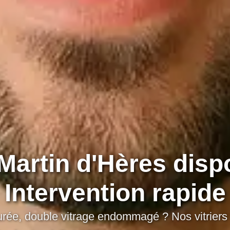
t Martin d'Hères disp
Intervention rapide
issurée, double vitrage endommagé ? Nos vitriers