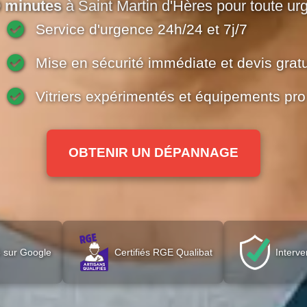
0 minutes
à Saint Martin d'Hères pour toute ur
Service d'urgence 24h/24 et 7j/7
Mise en sécurité immédiate et devis gratu
Vitriers expérimentés et équipements pro
OBTENIR UN DÉPANNAGE
 sur Google
Certifiés RGE Qualibat
Interve