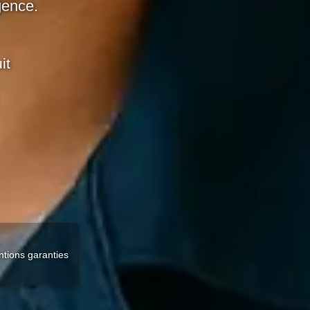
gence.
it
ntions garanties