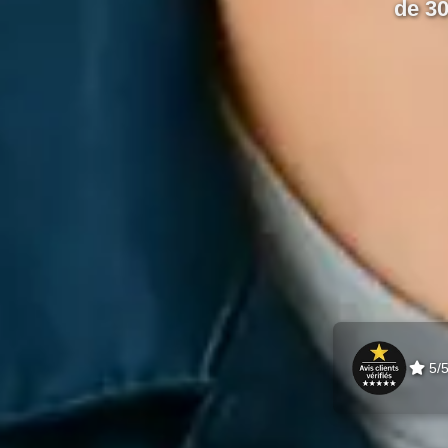
de 3
5/5