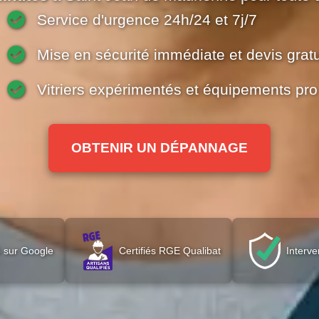
minutes
à Saint Jean de Maurienne pour toute 
Service d'urgence 24h/24 et 7j/7
Mise en sécurité immédiate et devis gratu
Vitriers expérimentés et équipements pro
OBTENIR UN DÉPANNAGE
 sur Google
Certifiés RGE Qualibat
Interve