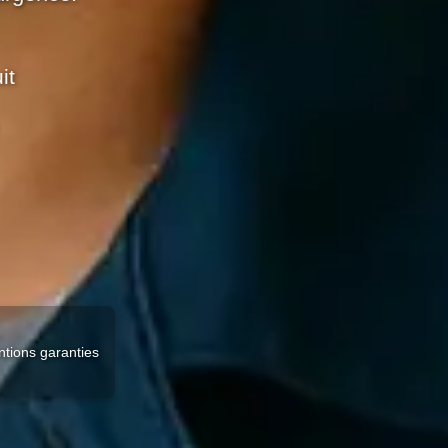
urgence.
it
ntions garanties